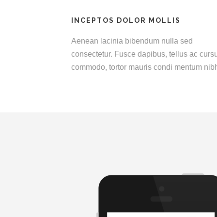
INCEPTOS DOLOR MOLLIS
Aenean lacinia bibendum nulla sed
consectetur. Fusce dapibus, tellus ac curs
commodo, tortor mauris condi mentum nib