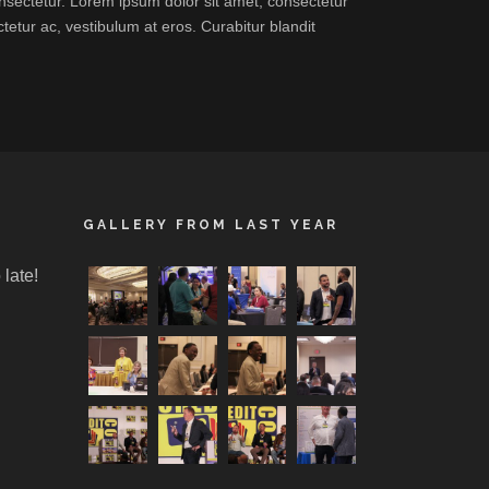
consectetur. Lorem ipsum dolor sit amet, consectetur
tetur ac, vestibulum at eros. Curabitur blandit
GALLERY FROM LAST YEAR
 late!