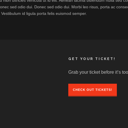
id nibh ultricies vehicula ut id elit. Aenean lacinia bibendum nulla sed 
 Donec sed odio dui. Donec sed odio dui. Morbi leo risus, porta ac consec
. Vestibulum id ligula porta felis euismod semper.
GET YOUR TICKET!
Grab your ticket before it’s too
CHECK OUT TICKETS!