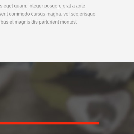
tas eget quam. Integer posuere erat a ante
aesent commodo cursus magna, vel scelerisque
ibus et magnis dis parturient montes.