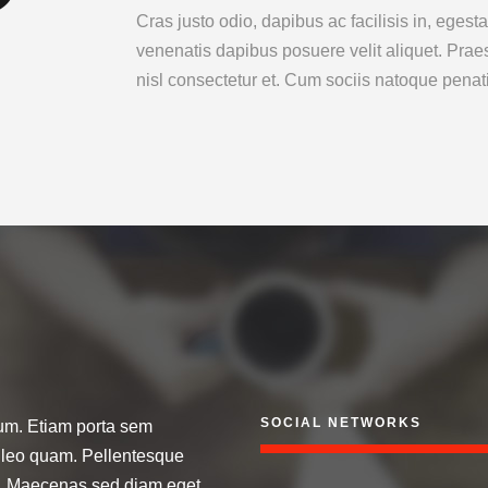
Cras justo odio, dapibus ac facilisis in, eges
venenatis dapibus posuere velit aliquet. Pr
nisl consectetur et. Cum sociis natoque penat
SOCIAL NETWORKS
tum. Etiam porta sem
leo quam. Pellentesque
m. Maecenas sed diam eget