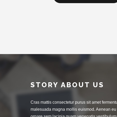
STORY ABOUT US
Cras mattis consectetur purus sit amet fermen
malesuada magna mollis euismod. Aenean eu 
ornare sem lacinia quam venenatis vestibulu